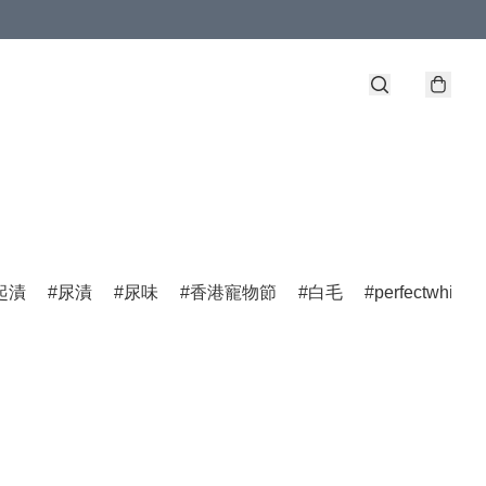
起漬
尿漬
尿味
香港寵物節
白毛
perfectwhite