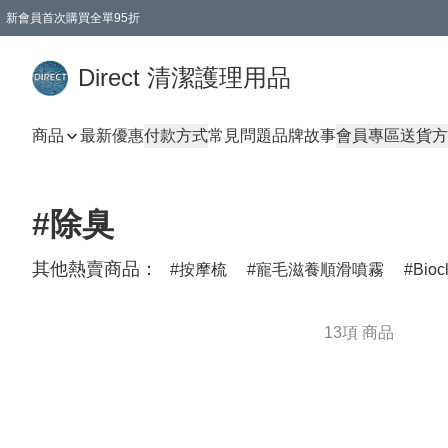
新會員首次購買全單95折
Direct 清潔護理用品
商品
最新優惠
付款方式
常見問題
品牌故事
會員專區
送貨方
#除臭
其他熱賣商品：
按摩梳
寵毛滋養順滑噴霧
Bioc
13項 商品