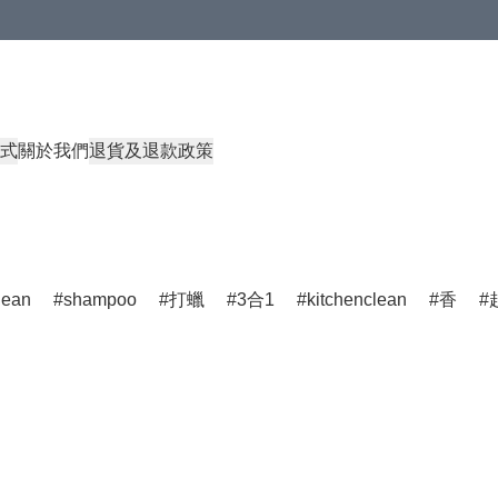
式
關於我們
退貨及退款政策
lean
shampoo
打蠟
3合1
kitchenclean
香