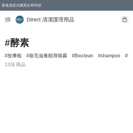
新會員首次購買全單95折
Direct 清潔護理用品
#酵素
按摩梳
寵毛滋養順滑噴霧
Bioclean
shampoo
打
13項 商品