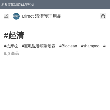
新會員首次購買全單95折
Direct 清潔護理用品
#起清
按摩梳
寵毛滋養順滑噴霧
Bioclean
shampoo
打
8項 商品