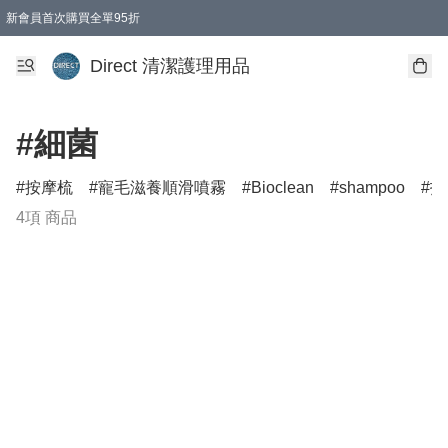
新會員首次購買全單95折
Direct 清潔護理用品
#細菌
按摩梳
寵毛滋養順滑噴霧
Bioclean
shampoo
打
4項 商品