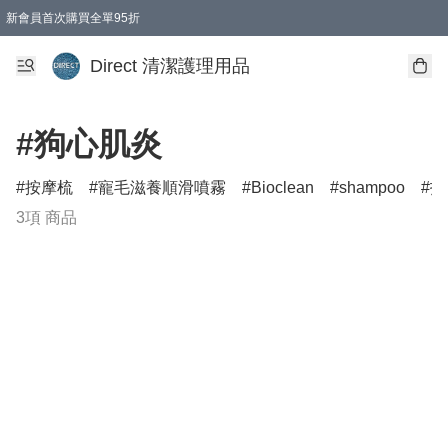
新會員首次購買全單95折
Direct 清潔護理用品
#狗心肌炎
按摩梳
寵毛滋養順滑噴霧
Bioclean
shampoo
打
3項 商品