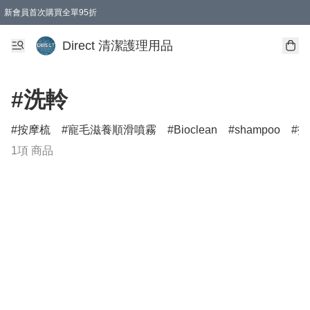
新會員首次購買全單95折
Direct 清潔護理用品
#洗軨
按摩梳
寵毛滋養順滑噴霧
Bioclean
shampoo
打
1項 商品