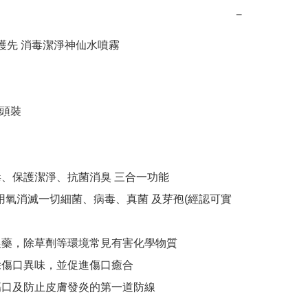
−
n 衞護先 消毒潔淨神仙水噴霧

消毒、保護潔淨、抗菌消臭 三合一功能

 秒內用氧消滅一切細菌、病毒、真菌 及芽孢(經認可實
解農藥，除草劑等環境常見有害化學物質

去除傷口異味，並促進傷口癒合

護傷口及防止皮膚發炎的第一道防線
