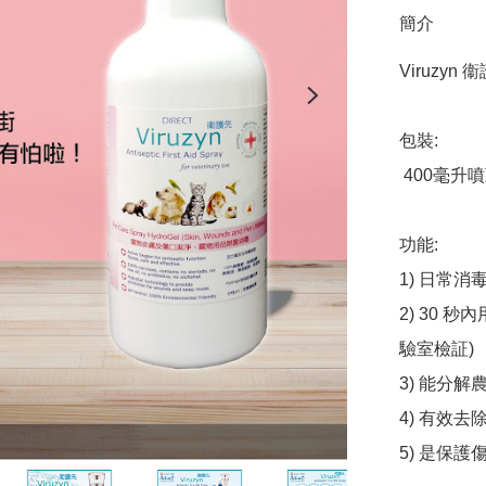
簡介
Viruzy
包裝:

 400毫升噴頭裝

功能:

1) 日常
2) 30
驗室檢証)

3) 能分
4) 有效
5) 是保