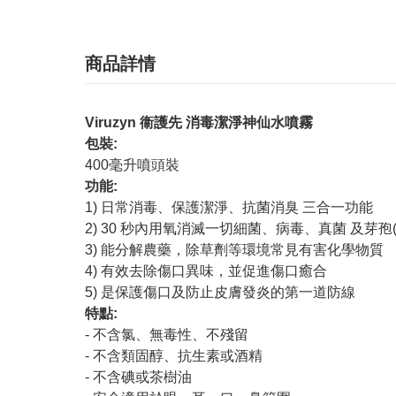
商品詳情
Viruzyn 衞護先 消毒潔淨神仙水噴霧
包裝:
400毫升噴頭裝
功能:
1) 日常消毒、保護潔淨、抗菌消臭 三合一功能
2) 30 秒內用氧消滅一切細菌、病毒、真菌 及芽孢
3) 能分解農藥，除草劑等環境常見有害化學物質
4) 有效去除傷口異味，並促進傷口癒合
5) 是保護傷口及防止皮膚發炎的第一道防線
特點:
- 不含氯、無毒性、不殘留
- 不含類固醇、抗生素或酒精
- 不含碘或茶樹油