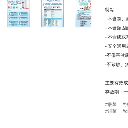
特點:

- 不含氯、
- 不含類
- 不含碘或
- 安全適
-不傷害健
-不致敏、
主要有效成份
殺菌
細菌
d