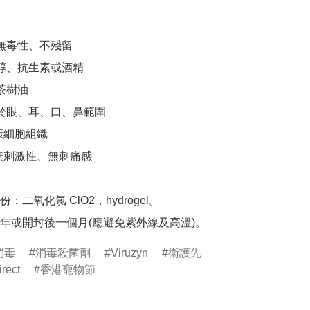
無毒性、不殘留

固醇、抗生素或酒精

茶樹油

用於眼、耳、口、鼻範圍

康細胞組織

無刺激性、無刺痛感

：二氧化氯 ClO2，hydrogel。

消毒
消毒殺菌劑
Viruzyn
衛護先
irect
香港寵物節