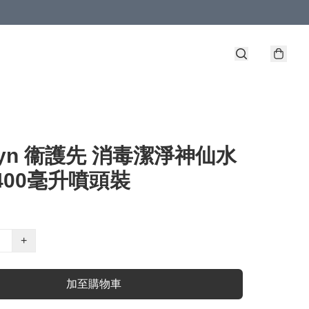
uzyn 衞護先 消毒潔淨神仙水
400毫升噴頭裝
+
加至購物車