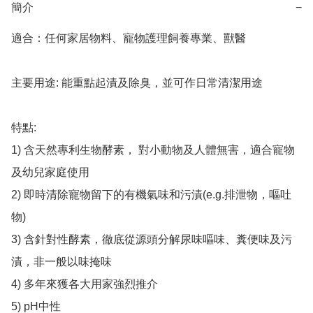
簡介
−
適合：任何家居物料、寵物護理飼養專業、獸醫

主要用途: 能重點起漬及除臭，並可作日常清潔用途

特點:

1) 含天然專利生物酵素， 對小動物及人體無害，適合寵物
及幼兒家庭使用

2) 即時清除寵物留下的有機氣味和污漬(e.g.排泄物，嘔吐
物)

3) 含針對性酵素，徹底從源頭分解尿味嘔味、糞便味及污
漬，非一般以味掩味

4) 多年來獲各大用家強烈推介

5) pH中性
