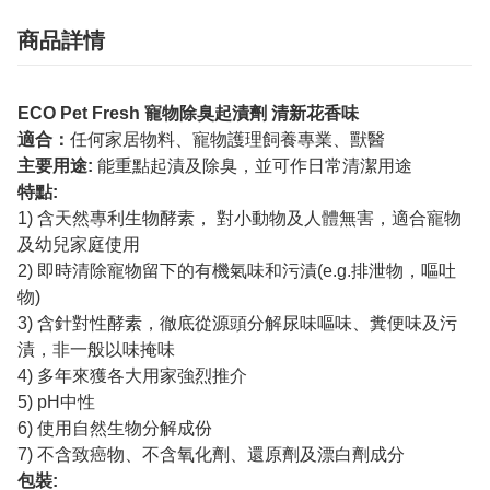
商品詳情
ECO Pet Fresh 寵物除臭起漬劑 清新花香味
適合：
任何家居物料、寵物護理飼養專業、獸醫
主要用途:
能重點起漬及除臭，並可作日常清潔用途
特點:
1) 含天然專利生物酵素， 對小動物及人體無害，適合寵物
及幼兒家庭使用
2) 即時清除寵物留下的有機氣味和污漬(e.g.排泄物，嘔吐
物)
3) 含針對性酵素，徹底從源頭分解尿味嘔味、糞便味及污
漬，非一般以味掩味
4) 多年來獲各大用家強烈推介
5) pH中性
6) 使用自然生物分解成份
7) 不含致癌物、不含氧化劑、還原劑及漂白劑成分
​包裝:​​