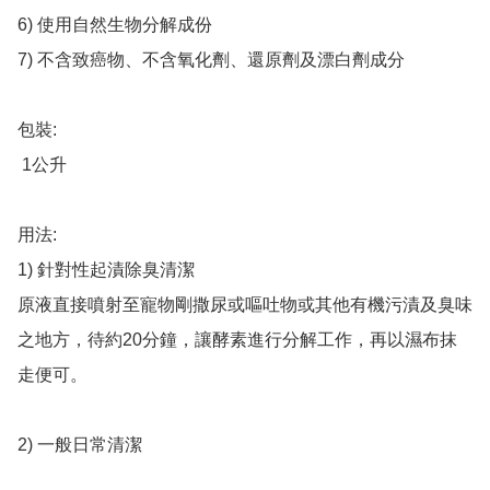
6) 使用自然生物分解成份

7) 不含致癌物、不含氧化劑、還原劑及漂白劑成分

​包裝:​​

 1公升

用法:

1) 針對性起漬除臭清潔

原液直接噴射至寵物剛撒尿或嘔吐物或其他有機污漬及臭味
之地方，待約20分鐘，讓酵素進行分解工作，再以濕布抹
走便可。

2) 一般日常清潔
